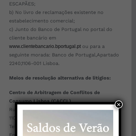
ESCAPÃES;
b) No livro de reclamações existente no
estabelecimento comercial;
c) Junto do Banco de Portugal no portal do
cliente bancário em
ou para a
www.clientebancario.bportugal.pt
seguinte morada: Banco de Portugal,Apartado
2240,1106-001 Lisboa.
Meios de resolução alternativa de litígios:
Centro de Arbitragem de Conflitos de
Consumo Lisboa (CACCL)
×
Rua dos Douradores,nº 116 – 2º
1100 – 207 Lisboa
Telef: 218 80 70 30
Email:
juridico@centroarbitragemlisboa.pt