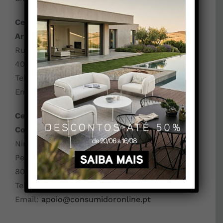
Centro de Informação de Consumo e
Arbitragem do Porto (CICAP)
Rua Damião de Góis n.º 31,Loja 6
4050-225 Porto
Telef: 225 508 349
Email:
cicap@cicap.pt
Centro de Arbitragem de Conflitos do
Consumo – Faro (CIMAAL)
Ninho de Empresas,Edif. ANJE – Estrada da
Penha,3º,Sala 26,
8000-000 Faro
Telef: 289 823 135
Email:
apoio@consumidoronline.pt