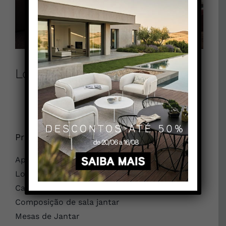
Logos
Produtos
Aparador
Louceiro
Cadeiras
Composição de sala jantar
Mesas de Jantar