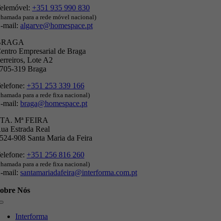
elemóvel:
+351 935 990 830
chamada para a rede móvel nacional)
-mail:
algarve@homespace.pt
BRAGA
entro Empresarial de Braga
erreiros, Lote A2
705-319 Braga
elefone:
+351 253 339 166
chamada para a rede fixa nacional)
-mail:
braga@homespace.pt
TA. Mª FEIRA
ua Estrada Real
524-908 Santa Maria da Feira
elefone:
+351 256 816 260
chamada para a rede fixa nacional)
-mail:
santamariadafeira@interforma.com.pt
obre Nós
Toggle
Navigation
Interforma