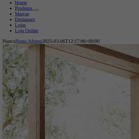
Home
Produtos
Marcas
Destaques
Lojas
Loja Online
Pianca
Nuno Afonso
2025-03-06T12:17:06+00:00