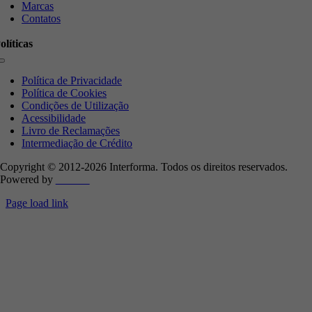
Marcas
Contatos
olíticas
Toggle
Navigation
Política de Privacidade
Política de Cookies
Condições de Utilização
Acessibilidade
Livro de Reclamações
Intermediação de Crédito
Copyright © 2012-
2026 Interforma. Todos os direitos reservados.
Powered by
4ventos
Page load link
Go
to
Top