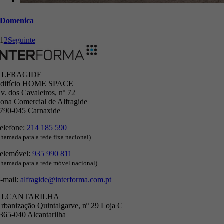
Domenica
1
2
Seguinte
ALFRAGIDE
difício HOME SPACE
v. dos Cavaleiros, nº 72
ona Comercial de Alfragide
790-045 Carnaxide
elefone:
214 185 590
chamada para a rede fixa nacional)
elemóvel:
935 990 811
chamada para a rede móvel nacional)
-mail:
alfragide@interforma.com.pt
ALCANTARILHA
rbanização Quintalgarve, nº 29 Loja C
365-040 Alcantarilha